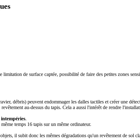
ues
e limitation de surface captée, possibilité de faire des petites zones sens
le, gravier, débris) peuvent endommager les dalles tactiles et créer une d
evêtement au-dessus du tapis. Cela a aussi l'intérêt de rendre l'installati
s
intempéries
.
er en même temps 16 tapis sur un même ordinateur.
'objets, il subit donc les mêmes dégradations qu'un revêtement de sol cl